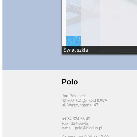
Świat szkła
Polo
Jan Poloczek
42-200 CZĘSTOCHOWA
ul. Waszyngtona 47
tel.34 324-65-42
Fax: 324-65-42
e-mail:
polo@bigduo.pl