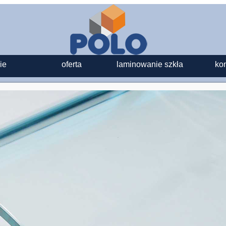
ie
oferta
laminowanie szkła
kon